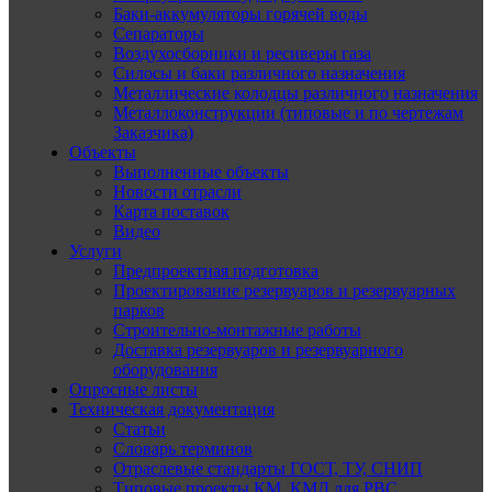
Баки-аккумуляторы горячей воды
Сепараторы
Воздухосборники и ресиверы газа
Силосы и баки различного назначения
Металлические колодцы различного назначения
Металлоконструкции (типовые и по чертежам
Заказчика)
Объекты
Выполненные объекты
Новости отрасли
Карта поставок
Видео
Услуги
Предпроектная подготовка
Проектирование резервуаров и резервуарных
парков
Строительно-монтажные работы
Доставка резервуаров и резервуарного
оборудования
Опросные листы
Техническая документация
Статьи
Словарь терминов
Отраслевые стандарты ГОСТ, ТУ, СНИП
Типовые проекты КМ, КМД для РВС