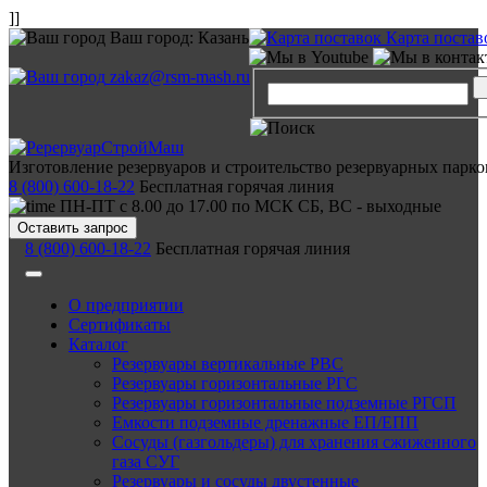
]]
Ваш город:
Казань
Карта постав
zakaz@rsm-mash.ru
Изготовление резервуаров и строительство резервуарных парко
8 (800) 600-18-22
Бесплатная горячая линия
ПН-ПТ с 8.00 до 17.00 по МСК СБ, ВС - выходные
Оставить запрос
8 (800) 600-18-22
Бесплатная горячая линия
О предприятии
Сертификаты
Каталог
Резервуары вертикальные РВС
Резервуары горизонтальные РГС
Резервуары горизонтальные подземные РГСП
Емкости подземные дренажные ЕП/ЕПП
Сосуды (газгольдеры) для хранения сжиженного
газа СУГ
Резервуары и сосуды двустенные