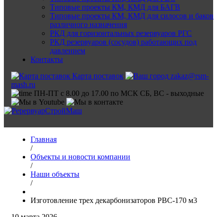
Типовые проекты КМ, КМД для БАГВ
Типовые проекты КМ, КМД для силосов и баков
различного назначения
РКД для горизонтальных резервуаров РГС
РКД резервуаров (сосудов) работающих под
давлением
Контакты
Карта поставок
zakaz@rsm-
mash.ru
ПН-ПТ с 8.00 до 17.00 по МСК СБ, ВС - выходные
Главная
/
Объекты и новости компании
/
Наши объекты
/
Изготовление трех декарбонизаторов РВС-170 м3
10 марта 2026