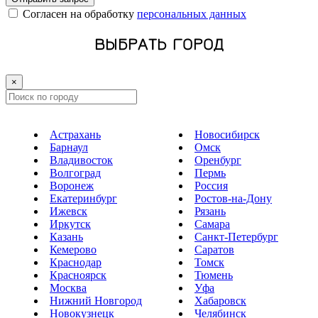
Cогласен на обработку
персональных данных
ВЫБРАТЬ ГОРОД
×
Астрахань
Новосибирск
Барнаул
Омск
Владивосток
Оренбург
Волгоград
Пермь
Воронеж
Россия
Екатеринбург
Ростов-на-Дону
Ижевск
Рязань
Иркутск
Самара
Казань
Санкт-Петербург
Кемерово
Саратов
Краснодар
Томск
Красноярск
Тюмень
Москва
Уфа
Нижний Новгород
Хабаровск
Новокузнецк
Челябинск