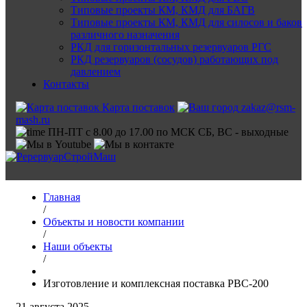
Типовые проекты КМ, КМД для БАГВ
Типовые проекты КМ, КМД для силосов и баков
различного назначения
РКД для горизонтальных резервуаров РГС
РКД резервуаров (сосудов) работающих под
давлением
Контакты
Карта поставок
zakaz@rsm-
mash.ru
ПН-ПТ с 8.00 до 17.00 по МСК СБ, ВС - выходные
Главная
/
Объекты и новости компании
/
Наши объекты
/
Изготовление и комплексная поставка РВС-200
21 августа 2025