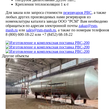
Крепления теплоизоляции 1 к-т
Для заказа или запроса стоимости
резервуаров РВС
, а также
любых других производимых нами резервуаров из
номенклатуры каталога завода ООО "РСМ" Вам необходимо
обращаться по адресам электронной почты
zakaz@rsm-
mash.ru
или
sales@rsm-mash.ru
, а также по номерам телефоно
8 (800)
600-18-22
или
+7 (8452) 68-18-22
Другие объекты