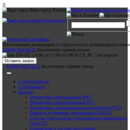
]]
Ваш город:
Казань
Карта постав
zakaz@rsm-mash.ru
Изготовление резервуаров и строительство резервуарных парко
8 (800) 600-18-22
Бесплатная горячая линия
ПН-ПТ с 8.00 до 17.00 по МСК СБ, ВС - выходные
Оставить запрос
8 (800) 600-18-22
Бесплатная горячая линия
О предприятии
Сертификаты
Каталог
Резервуары вертикальные РВС
Резервуары горизонтальные РГС
Резервуары горизонтальные подземные РГСП
Емкости подземные дренажные ЕП/ЕПП
Сосуды (газгольдеры) для хранения сжиженного
газа СУГ
Резервуары и сосуды двустенные