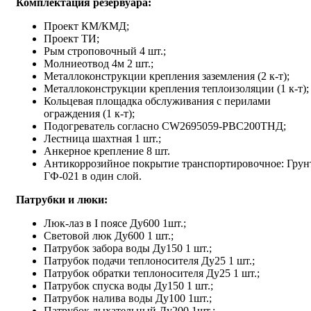
Комплектация резервуара:
Проект КМ/КМД;
Проект ТИ;
Рым строповочный 4 шт.;
Молниеотвод 4м 2 шт.;
Металлоконструкции крепления заземления (2 к-т);
Металлоконструкции крепления теплоизоляции (1 к-т);
Кольцевая площадка обслуживания с перилами
ограждения (1 к-т);
Подогреватель согласно CW
2695059
-РВС200ТНД;
Лестница шахтная 1 шт.;
Анкерное крепление 8 шт.
Антикоррозийное покрытие транспортировочное:
Грун
ГФ-021 в один слой.
Патрубки и люки:
Люк-лаз в I поясе Ду600 1шт.;
Световой люк Ду600 1 шт.;
Патрубок забора воды Ду150 1 шт.;
Патрубок подачи теплоносителя Ду25 1 шт.;
Патрубок обратки теплоносителя Ду25 1 шт.;
Патрубок спуска воды Ду150 1 шт.;
Патрубок налива воды Ду100 1шт.;
Патрубок дыхательный Ду200 1шт.;