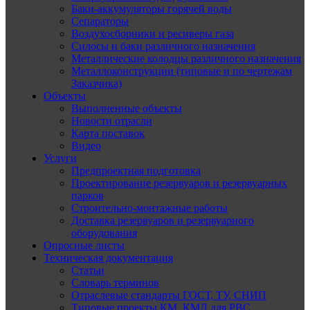
Баки-аккумуляторы горячей воды
Сепараторы
Воздухосборники и ресиверы газа
Силосы и баки различного назначения
Металлические колодцы различного назначения
Металлоконструкции (типовые и по чертежам
Заказчика)
Объекты
Выполненные объекты
Новости отрасли
Карта поставок
Видео
Услуги
Предпроектная подготовка
Проектирование резервуаров и резервуарных
парков
Строительно-монтажные работы
Доставка резервуаров и резервуарного
оборудования
Опросные листы
Техническая документация
Статьи
Словарь терминов
Отраслевые стандарты ГОСТ, ТУ, СНИП
Типовые проекты КМ, КМД для РВС