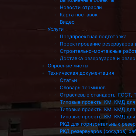
Новости отрасли
Карта поставок
Видео
Услуги
Предпроектная подготовка
Проектирование резервуаров 
Строительно-монтажные рабо
Доставка резервуаров и резе
Опросные листы
Техническая документация
Статьи
Словарь терминов
Отраслевые стандарты ГОСТ, 
Типовые проекты КМ, КМД для
Типовые проекты КМ, КМД для
Типовые проекты КМ, КМД для 
РКД для горизонтальных резе
РКД резервуаров (сосудов) р