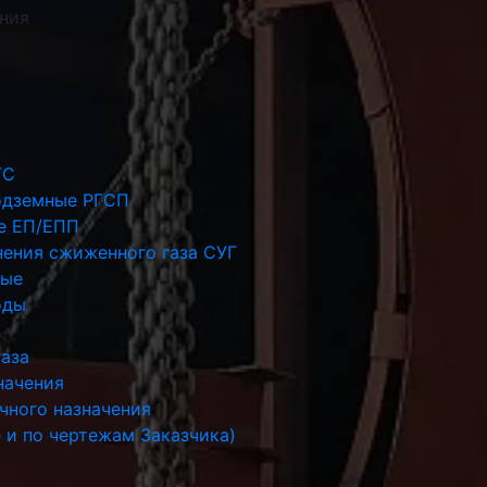
иния
ГС
одземные РГСП
е ЕП/ЕПП
нения сжиженного газа СУГ
ные
оды
газа
начения
чного назначения
 и по чертежам Заказчика)