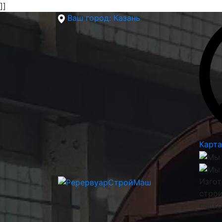
]]
Ваш город:
Казань
Карта
Изгот
строи
парк