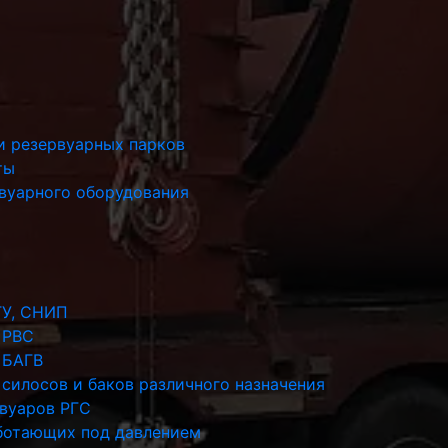
и резервуарных парков
ты
рвуарного оборудования
ТУ, СНИП
 РВС
 БАГВ
силосов и баков различного назначения
рвуаров РГС
аботающих под давлением