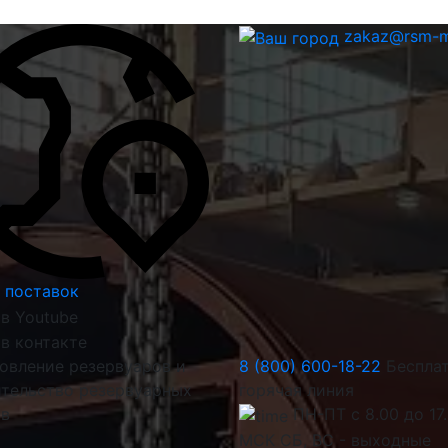
zakaz@rsm-m
 поставок
овление резервуаров и
8 (800) 600-18-22
Беспла
тельство резервуарных
горячая линия
ов
ПН-ПТ с 8.00 до 17
МСК СБ, ВС - выходные