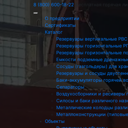
8 (800) 600-18-22
Бесплатная горячая л
О предприятии
Сертификаты
Каталог
Резервуары вертикальные РВС
Резервуары горизонтальные Р
Резервуары горизонтальные п
Емкости подземные дренажны
Сосуды (газгольдеры) для хра
Резервуары и сосуды двустен
Баки-аккумуляторы горячей в
Сепараторы
Воздухосборники и ресиверы 
Силосы и баки различного наз
Металлические колодцы разли
Металлоконструкции (типовые
Объекты
Выполненные объекты