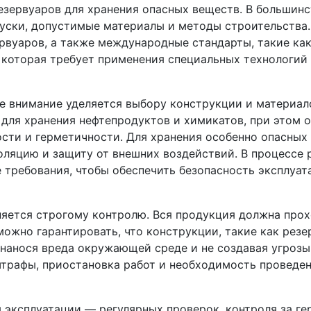
езервуаров для хранения опасных веществ. В большин
уски, допустимые материалы и методы строительства.
вуаров, а также международные стандарты, такие как
, которая требует применения специальных технологий
е внимание уделяется выбору конструкции и материал
для хранения нефтепродуктов и химикатов, при этом 
сти и герметичности. Для хранения особенно опасных
золяцию и защиту от внешних воздействий. В процессе
 требования, чтобы обеспечить безопасность эксплуа
няется строгому контролю. Вся продукция должна про
ожно гарантировать, что конструкции, такие как резе
 нанося вреда окружающей среде и не создавая угрозы
рафы, приостановка работ и необходимость проведе
 эксплуатации — регулярных проверок, контроля за г