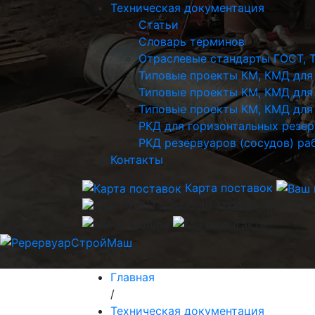
Техническая документация
Статьи
Словарь терминов
Отраслевые стандарты ГОСТ, 
Типовые проекты КМ, КМД для
Типовые проекты КМ, КМД для
Типовые проекты КМ, КМД для 
РКД для горизонтальных резе
РКД резервуаров (сосудов) р
Контакты
Карта поставок
ПН-ПТ с 8.00 до 17.00 по МСК СБ,
Главная
/
Техническая документация