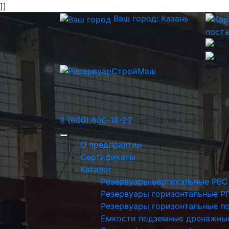
]]
Ваш город:
Казань
пост
Изгот
строи
парк
8 (800) 600-18-22
Бесплатная горячая л
О предприятии
Сертификаты
Каталог
Резервуары вертикальные РВС
Резервуары горизонтальные Р
Резервуары горизонтальные п
Емкости подземные дренажны