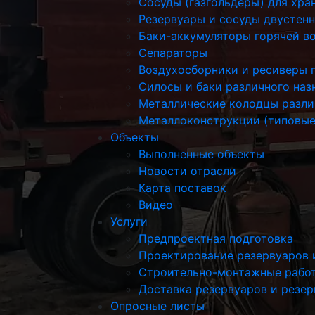
Сосуды (газгольдеры) для хра
Резервуары и сосуды двустен
Баки-аккумуляторы горячей в
Сепараторы
Воздухосборники и ресиверы 
Силосы и баки различного наз
Металлические колодцы разли
Металлоконструкции (типовые
Объекты
Выполненные объекты
Новости отрасли
Карта поставок
Видео
Услуги
Предпроектная подготовка
Проектирование резервуаров 
Строительно-монтажные рабо
Доставка резервуаров и резе
Опросные листы