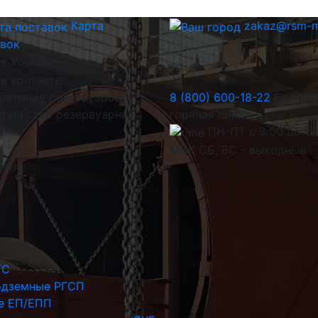
Карта
zakaz@rsm-m
авок
овление резервуаров и
8 (800) 600-18-22
Беспла
тельство резервуарных
горячая линия
ов
ПН-ПТ с 8.00 до 17
МСК СБ, ВС - выходные
иния
ГС
одземные РГСП
е ЕП/ЕПП