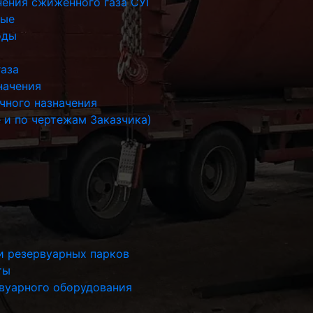
нения сжиженного газа СУГ
ные
оды
газа
начения
чного назначения
 и по чертежам Заказчика)
и резервуарных парков
ты
рвуарного оборудования