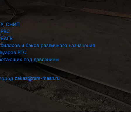
ТУ, СНИП
 РВС
 БАГВ
силосов и баков различного назначения
рвуаров РГС
аботающих под давлением
zakaz@rsm-mash.ru
 ВС - выходные