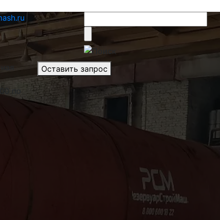
ash.ru
тная
Оставить запрос
.00 по