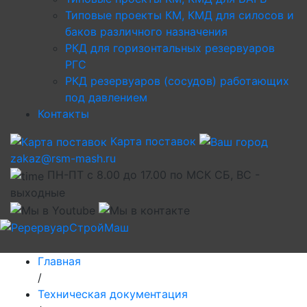
Типовые проекты КМ, КМД для силосов и
баков различного назначения
РКД для горизонтальных резервуаров
РГС
РКД резервуаров (сосудов) работающих
под давлением
Контакты
Карта поставок
zakaz@rsm-mash.ru
ПН-ПТ с 8.00 до 17.00 по МСК СБ, ВС -
выходные
Главная
/
Техническая документация