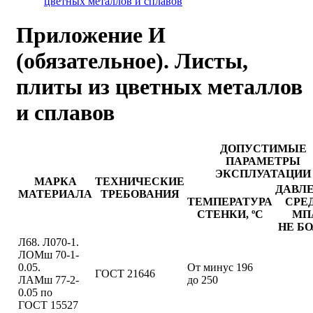
цветных металлов и сплавов
Приложение И
(обязательное). Листы,
плиты из цветных металлов
и сплавов
ДОПУСТИМЫЕ
ПАРАМЕТРЫ
ЭКСПЛУАТАЦИИ
МАРКА
ТЕХНИЧЕСКИЕ
ДАВЛ
МАТЕРИАЛА
ТРЕБОВАНИЯ
ТЕМПЕРАТУРА
СРЕ
СТЕНКИ, ºС
МП
НЕ Б
Л68. Л070-1.
ЛОМш 70-1-
0.05.
От минус 196
ГОСТ 21646
ЛАМш 77-2-
до 250
0.05 по
ГОСТ 15527