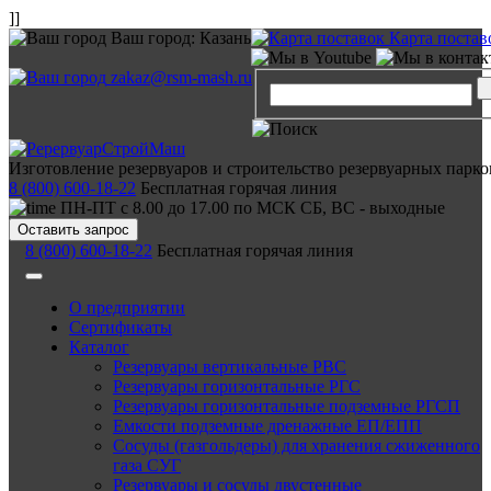
]]
Ваш город:
Казань
Карта постав
zakaz@rsm-mash.ru
Изготовление резервуаров и строительство резервуарных парко
8 (800) 600-18-22
Бесплатная горячая линия
ПН-ПТ с 8.00 до 17.00 по МСК СБ, ВС - выходные
Оставить запрос
8 (800) 600-18-22
Бесплатная горячая линия
О предприятии
Сертификаты
Каталог
Резервуары вертикальные РВС
Резервуары горизонтальные РГС
Резервуары горизонтальные подземные РГСП
Емкости подземные дренажные ЕП/ЕПП
Сосуды (газгольдеры) для хранения сжиженного
газа СУГ
Резервуары и сосуды двустенные