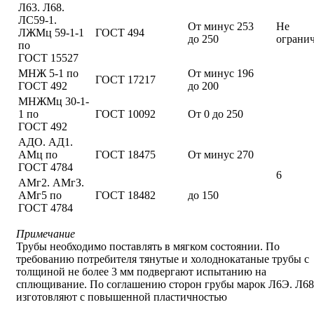
Л63. Л68.
ЛС59-1.
От минус 253
Не
ЛЖМц 59-1-1
ГОСТ 494
до 250
ограни
по
ГОСТ 15527
МНЖ 5-1 по
От минус 196
ГОСТ 17217
ГОСТ 492
до 200
МНЖМц 30-1-
1 по
ГОСТ 10092
От 0 до 250
ГОСТ 492
АДО. АД1.
АМц по
ГОСТ 18475
От минус 270
ГОСТ 4784
6
АМг2. АМгЗ.
АМг5 по
ГОСТ 18482
до 150
ГОСТ 4784
Примечание
Трубы необходимо поставлять в мягком состоянии. По
требованию потребителя тянутые и холоднокатаные трубы с
толщиной не более 3 мм подвергают испытанию на
сплющивание. По соглашению сторон грубы марок Л6Э. Л68
изготовляют с повышенной пластичностью