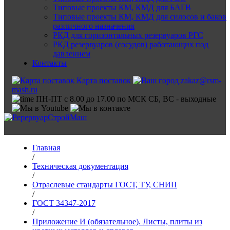
Типовые проекты КМ, КМД для БАГВ
Типовые проекты КМ, КМД для силосов и баков
различного назначения
РКД для горизонтальных резервуаров РГС
РКД резервуаров (сосудов) работающих под
давлением
Контакты
Карта поставок
zakaz@rsm-
mash.ru
ПН-ПТ с 8.00 до 17.00 по МСК СБ, ВС - выходные
Главная
/
Техническая документация
/
Отраслевые стандарты ГОСТ, ТУ, СНИП
/
ГОСТ 34347-2017
/
Приложение И (обязательное). Листы, плиты из