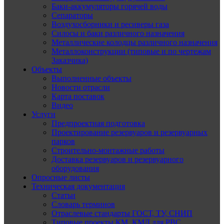
Баки-аккумуляторы горячей воды
Сепараторы
Воздухосборники и ресиверы газа
Силосы и баки различного назначения
Металлические колодцы различного назначения
Металлоконструкции (типовые и по чертежам
Заказчика)
Объекты
Выполненные объекты
Новости отрасли
Карта поставок
Видео
Услуги
Предпроектная подготовка
Проектирование резервуаров и резервуарных
парков
Строительно-монтажные работы
Доставка резервуаров и резервуарного
оборудования
Опросные листы
Техническая документация
Статьи
Словарь терминов
Отраслевые стандарты ГОСТ, ТУ, СНИП
Типовые проекты КМ, КМД для РВС