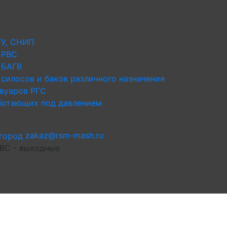
ТУ, СНИП
 РВС
 БАГВ
силосов и баков различного назначения
рвуаров РГС
аботающих под давлением
zakaz@rsm-mash.ru
 ВС - выходные