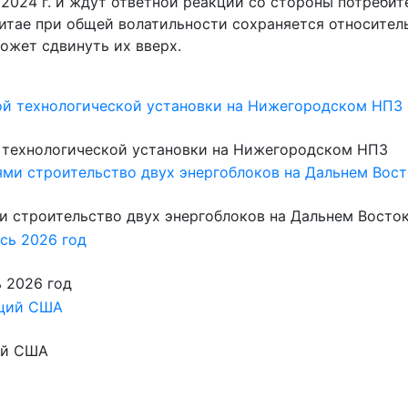
2024 г. и ждут ответной реакции со стороны потребите
Китае при общей волатильности сохраняется относите
ожет сдвинуть их вверх.
 технологической установки на Нижегородском НПЗ
 строительство двух энергоблоков на Дальнем Восто
ь 2026 год
ий США