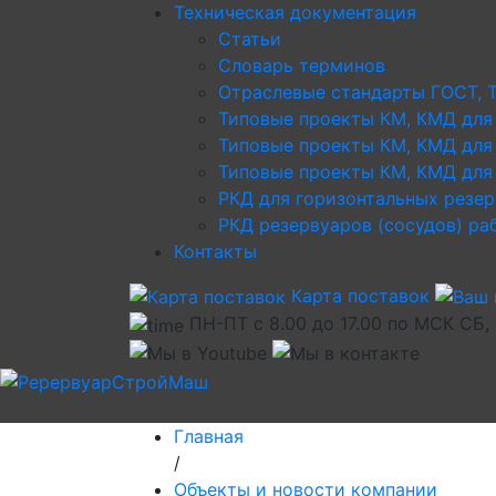
Техническая документация
Статьи
Словарь терминов
Отраслевые стандарты ГОСТ, 
Типовые проекты КМ, КМД для
Типовые проекты КМ, КМД для
Типовые проекты КМ, КМД для 
РКД для горизонтальных резе
РКД резервуаров (сосудов) р
Контакты
Карта поставок
ПН-ПТ с 8.00 до 17.00 по МСК СБ,
Главная
/
Объекты и новости компании