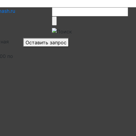
ash.ru
тная
Оставить запрос
.00 по