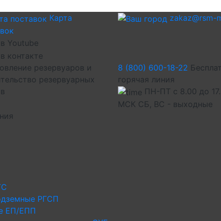
Карта
zakaz@rsm-m
авок
овление резервуаров и
8 (800) 600-18-22
Беспла
тельство резервуарных
горячая линия
ов
ПН-ПТ с 8.00 до 17
МСК СБ, ВС - выходные
иния
ГС
одземные РГСП
е ЕП/ЕПП