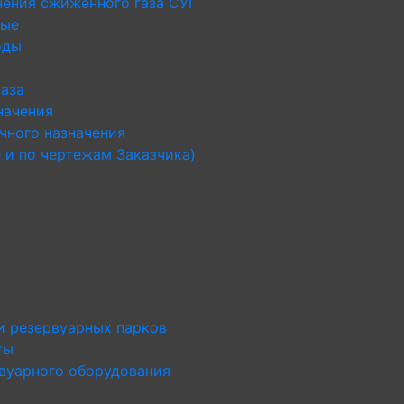
нения сжиженного газа СУГ
ные
оды
газа
начения
чного назначения
 и по чертежам Заказчика)
и резервуарных парков
ты
рвуарного оборудования