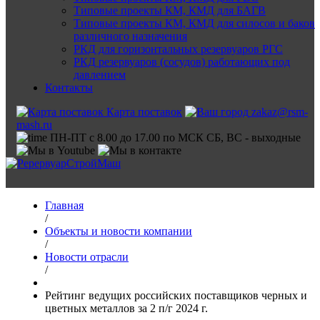
Типовые проекты КМ, КМД для БАГВ
Типовые проекты КМ, КМД для силосов и баков
различного назначения
РКД для горизонтальных резервуаров РГС
РКД резервуаров (сосудов) работающих под
давлением
Контакты
Карта поставок
zakaz@rsm-
mash.ru
ПН-ПТ с 8.00 до 17.00 по МСК СБ, ВС - выходные
Главная
/
Объекты и новости компании
/
Новости отрасли
/
Рейтинг ведущих российских поставщиков черных и
цветных металлов за 2 п/г 2024 г.