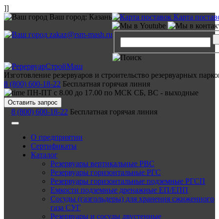
]]
Ваш город:
Казань
Карта постав
zakaz@rsm-mash.ru
Изготовление резервуаров и строительство резервуарных парко
8 (800) 600-18-22
Бесплатная горячая линия
ПН-ПТ с 8.00 до 17.00 по МСК СБ, ВС - выходные
Оставить запрос
8 (800) 600-18-22
Бесплатная горячая линия
О предприятии
Сертификаты
Каталог
Резервуары вертикальные РВС
Резервуары горизонтальные РГС
Резервуары горизонтальные подземные РГСП
Емкости подземные дренажные ЕП/ЕПП
Сосуды (газгольдеры) для хранения сжиженного
газа СУГ
Резервуары и сосуды двустенные