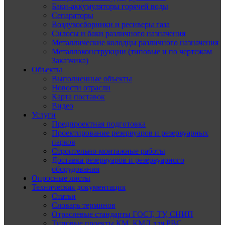
Баки-аккумуляторы горячей воды
Сепараторы
Воздухосборники и ресиверы газа
Силосы и баки различного назначения
Металлические колодцы различного назначения
Металлоконструкции (типовые и по чертежам
Заказчика)
Объекты
Выполненные объекты
Новости отрасли
Карта поставок
Видео
Услуги
Предпроектная подготовка
Проектирование резервуаров и резервуарных
парков
Строительно-монтажные работы
Доставка резервуаров и резервуарного
оборудования
Опросные листы
Техническая документация
Статьи
Словарь терминов
Отраслевые стандарты ГОСТ, ТУ, СНИП
Типовые проекты КМ, КМД для РВС