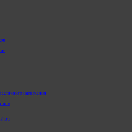
ков
ния
различного назначения
ением
sh.ru