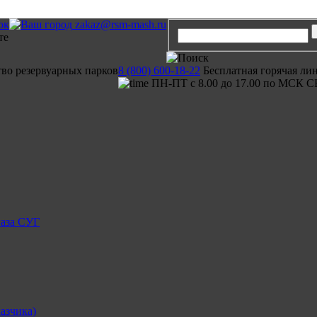
ок
zakaz@rsm-mash.ru
тво резервуарных парков
8 (800) 600-18-22
Бесплатная горячая ли
ПН-ПТ с 8.00 до 17.00 по МСК С
газа СУГ
азчика)