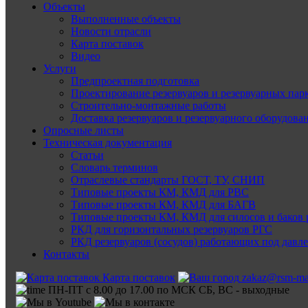
Объекты
Выполненные объекты
Новости отрасли
Карта поставок
Видео
Услуги
Предпроектная подготовка
Проектирование резервуаров и резервуарных пар
Строительно-монтажные работы
Доставка резервуаров и резервуарного оборудова
Опросные листы
Техническая документация
Статьи
Словарь терминов
Отраслевые стандарты ГОСТ, ТУ, СНИП
Типовые проекты КМ, КМД для РВС
Типовые проекты КМ, КМД для БАГВ
Типовые проекты КМ, КМД для силосов и баков 
РКД для горизонтальных резервуаров РГС
РКД резервуаров (сосудов) работающих под давл
Контакты
Карта поставок
zakaz@rsm-ma
ПН-ПТ с 8.00 до 17.00 по МСК СБ, ВС - выходные