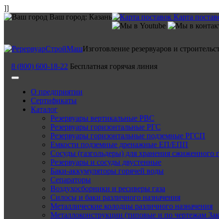
]]
Ваш город:
Казань
Карта постав
Изготовление резервуаров и строительс
8 (800) 600-18-22
Бесплатная горячая линия
О предприятии
Сертификаты
Каталог
Резервуары вертикальные РВС
Резервуары горизонтальные РГС
Резервуары горизонтальные подземные РГСП
Емкости подземные дренажные ЕП/ЕПП
Сосуды (газгольдеры) для хранения сжиженного 
Резервуары и сосуды двустенные
Баки-аккумуляторы горячей воды
Сепараторы
Воздухосборники и ресиверы газа
Силосы и баки различного назначения
Металлические колодцы различного назначения
Металлоконструкции (типовые и по чертежам Зак