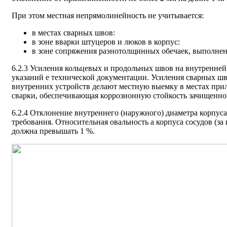
При этом местная непрямолинейность не учитывается:
в местах сварных швов:
в зоне вварки штуцеров и люков в корпус:
в зоне сопряжения раэнотолщинных обечаек, выполнен
6.2.3 Усиления кольцевых и продольных швов на внутренней
указаний е технической документации. Усиления сварных шв
внутренних устройств делают местную выемку в местах приле
сварки, обеспечивающая коррозионную стойкость зачищенно
6.2.4 Отклонение внутреннего (наружного) диаметра корпуса
требования. Относительная овальность а корпуса сосудов (
должна превышать 1 %.