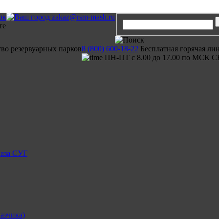
ок
zakaz@rsm-mash.ru
тво резервуарных парков
8 (800) 600-18-22
Бесплатная горячая ли
ПН-ПТ с 8.00 до 17.00 по МСК С
газа СУГ
азчика)