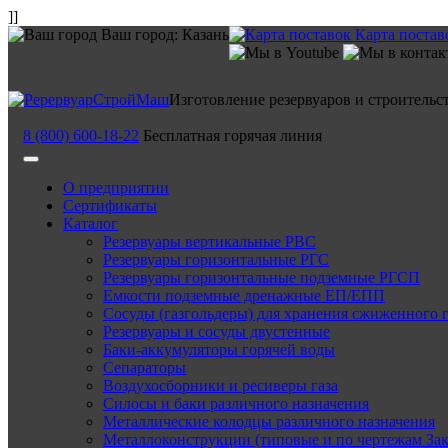
]]
Ваш город:
Казань
Карта постав
Изготовление резервуаров и строительс
8 (800) 600-18-22
Бесплатная горячая линия
О предприятии
Сертификаты
Каталог
Резервуары вертикальные РВС
Резервуары горизонтальные РГС
Резервуары горизонтальные подземные РГСП
Емкости подземные дренажные ЕП/ЕПП
Сосуды (газгольдеры) для хранения сжиженного 
Резервуары и сосуды двустенные
Баки-аккумуляторы горячей воды
Сепараторы
Воздухосборники и ресиверы газа
Силосы и баки различного назначения
Металлические колодцы различного назначения
Металлоконструкции (типовые и по чертежам Зак