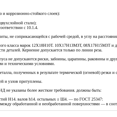
 и коррозионно-стойкого слоев):
двухслойной стали);
оответствии с 10.1.4.
иты, не соприкасающейся с рабочей средой, в углу на расстояни
итного класса марок 12Х18Н10Т. 10X17Н1ЗМЗТ, 08X17Н15МЗТ и др
и деталей. Кернение допускается только по линии реза.
рпуса не допускаются риски, забоины, царапины, раковины и др
ми и техническими условиями.
талла, полученных в результате термической (огневой) резки и 
ей и узлов притуплены.
 НД не указаны более жесткие требования. должны быть:
стий Н14. валов h14. остальных ± Ш4. — по ГОСТ 25347:
е между обработанной и необработанной поверхностями — в соот