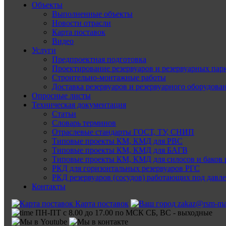
Объекты
Выполненные объекты
Новости отрасли
Карта поставок
Видео
Услуги
Предпроектная подготовка
Проектирование резервуаров и резервуарных пар
Строительно-монтажные работы
Доставка резервуаров и резервуарного оборудова
Опросные листы
Техническая документация
Статьи
Словарь терминов
Отраслевые стандарты ГОСТ, ТУ, СНИП
Типовые проекты КМ, КМД для РВС
Типовые проекты КМ, КМД для БАГВ
Типовые проекты КМ, КМД для силосов и баков 
РКД для горизонтальных резервуаров РГС
РКД резервуаров (сосудов) работающих под давл
Контакты
Карта поставок
zakaz@rsm-ma
ПН-ПТ с 8.00 до 17.00 по МСК СБ, ВС - выходные