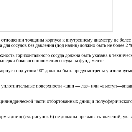
ри отношении толщины корпуса к внутреннему диаметру не более
 для сосудов без давления (под налив) должно быть не более 2 %
ерхность горизонтального сосуда должна быть указана в технич
ыверки бокового положения сосуда на фундаменте.
 корпуса под углом 90° должны быть предусмотрены у изолируе
 уплотнительные поверхности «шип — лаз» или «выступ—впадина
цилиндрической части отбортованных днищ и полусферического 
формы днищ (см. рисунок 6) не должны превышать значений, ука