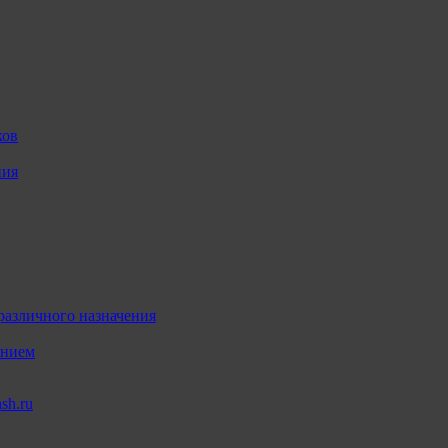
ков
ния
различного назначения
ением
sh.ru