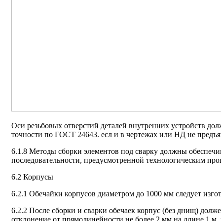
Оси резьбовых отверстий деталей внутренних устройств до
точности по ГОСТ 24643. есл и в чертежах или НД не предъя
6.1.8 Методы сборки элементов под сварку должны обеспеч
последовательности, предусмотренной технологическим про
6.2 Корпусы
6.2.1 Обечайки корпусов диаметром до 1000 мм следует изго
6.2.2 После сборки и сварки обечаек корпус (без днищ) дол
отклонение от прямолинейности не более 2 мм на длине 1 м. 